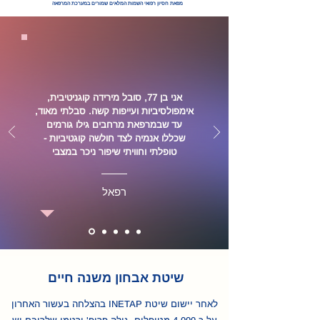
מפאת חסיון רפואי השמות המלאים שמורים במערכת המרפאה
אני בן 77, סובל מירידה קוגניטיבית,
אימפולסיביות ועייפות קשה. סבלתי מאוד,
עד שבמרפאת מרחבים גילו גורמים
שכללו אנמיה לצד חולשה קוגטיביות -
טופלתי וחוויתי שיפור ניכר במצבי
רפאל
שיטת אבחון משנה חיים
לאחר יישום שיטת INETAP בהצלחה בעשור האחרון