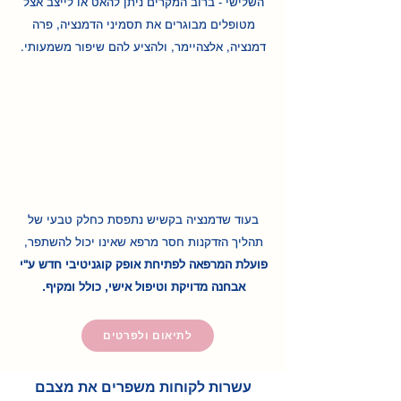
השלישי - ברוב המקרים ניתן להאט או לייצב אצל
מטופלים מבוגרים את תסמיני הדמנציה, פרה
דמנציה, אלצהיימר, ולהציע להם שיפור משמעותי.
בעוד שדמנציה בקשיש נתפסת כחלק טבעי של
תהליך הזדקנות חסר מרפא שאינו יכול להשתפר,
פועלת המרפאה לפתיחת אופק קוגניטיבי חדש ע"י
אבחנה מדויקת וטיפול אישי, כולל ומקיף.
לתיאום ולפרטים
עשרות לקוחות משפרים את מצבם